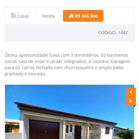
Casas
Venda
R$ 345.000
CÓDIGO: 1447
Ótima oportunidade! Casa com 3 dormitórios, 02 banheiros
social, sala de estar e jantar integrados, e cozinha. Garagem
para 02 carros fechada com churrasqueira e amplo pátio
gramado e murado.