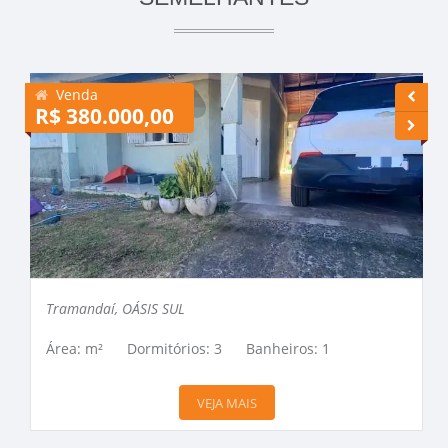
Venda
R$ 380.000,00
R
Tramandaí, OÁSIS SUL
Área: m²
Dormitórios: 3
Banheiros: 1
VEJA MAIS