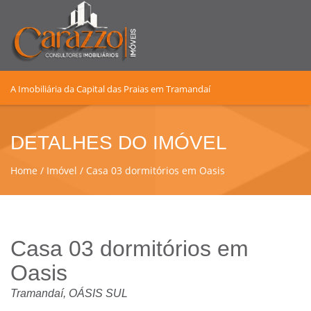
A Imobiliária da Capital das Praias em Tramandaí
DETALHES DO IMÓVEL
Home
Imóvel
Casa 03 dormitórios em Oasis
Casa 03 dormitórios em
Oasis
Tramandaí, OÁSIS SUL