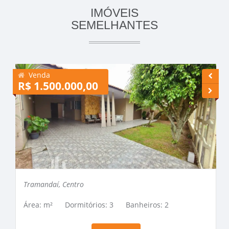
IMÓVEIS
SEMELHANTES
Venda
R$ 1.500.000,00
R
Tramandaí, Centro
Área: m²
Dormitórios: 3
Banheiros: 2