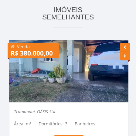
IMÓVEIS
SEMELHANTES
Venda
R$ 380.000,00
R
Tramandaí, OÁSIS SUL
Área: m²
Dormitórios: 3
Banheiros: 1