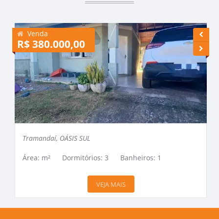
Venda
R$ 380.000,00
R
Tramandaí, OÁSIS SUL
Área: m²
Dormitórios: 3
Banheiros: 1
VEJA MAIS