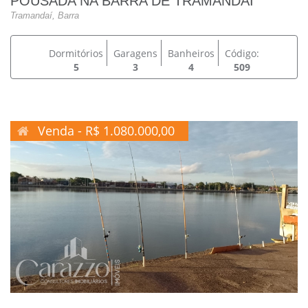
POUSADA NA BARRA DE TRAMANDAI
Tramandaí, Barra
Dormitórios
Garagens
Banheiros
Código:
5
3
4
509
Venda - R$ 1.080.000,00