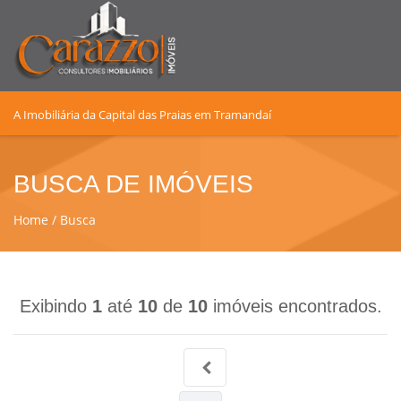
A Imobiliária da Capital das Praias em Tramandaí
BUSCA DE IMÓVEIS
Home
Busca
Exibindo
1
até
10
de
10
imóveis encontrados.