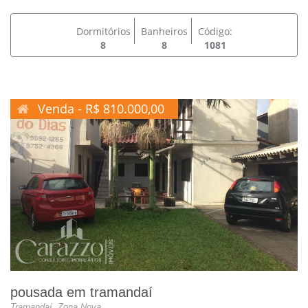
Dormitórios
Banheiros
Código:
8
8
1081
Venda - R$ 810.000,00
pousada em tramandaí
Tramandaí, Zona Nova