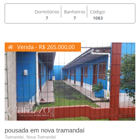
Dormitórios
Banheiros
Código:
7
7
1083
Venda - R$ 265.000,00
pousada em nova tramandaí
Tramandaí, Nova Tramandaí