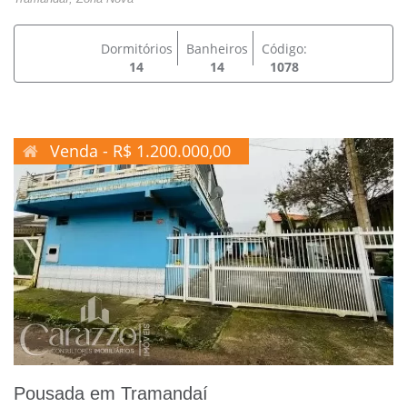
Dormitórios
Banheiros
Código:
14
14
1078
Venda - R$ 1.200.000,00
Pousada em Tramandaí