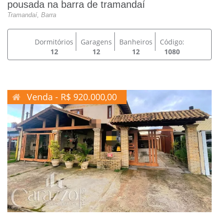
pousada na barra de tramandaí
Tramandaí, Barra
Dormitórios
Garagens
Banheiros
Código:
12
12
12
1080
Venda - R$ 920.000,00