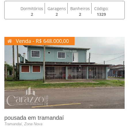
Dormitórios
Garagens
Banheiros
Código:
2
2
2
1329
Venda - R$ 648.000,00
pousada em tramandaí
Tramandaí, Zona Nova