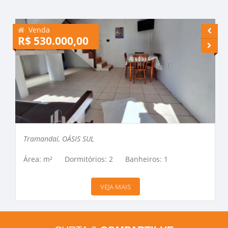
Venda
R$ 530.000,00
R
Tramandaí, OÁSIS SUL
Área: m²
Dormitórios: 2
Banheiros: 1
VEJA MAIS