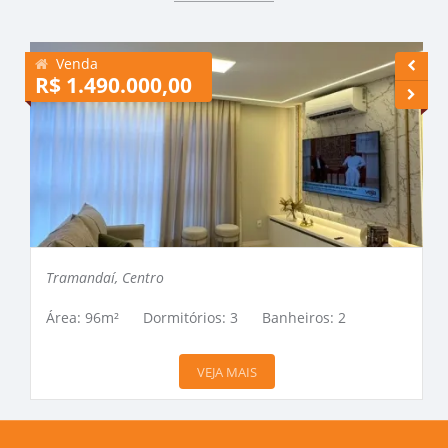
Venda
R$ 1.490.000,00
R
Tramandaí, Centro
Área: 96m²
Dormitórios: 3
Banheiros: 2
VEJA MAIS