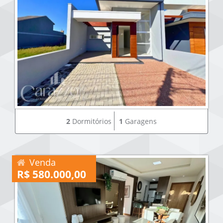
2
Dormitórios
1
Garagens
Venda
R$ 580.000,00