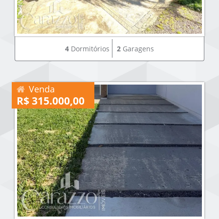
4
Dormitórios
2
Garagens
Venda
R$ 315.000,00