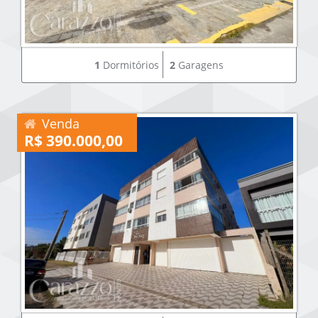
1
Dormitórios
2
Garagens
Venda
R$ 390.000,00