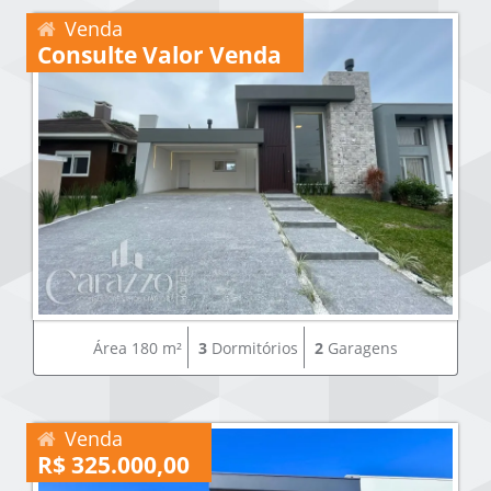
Venda
Consulte Valor Venda
Área 180 m²
3
Dormitórios
2
Garagens
Venda
R$ 325.000,00