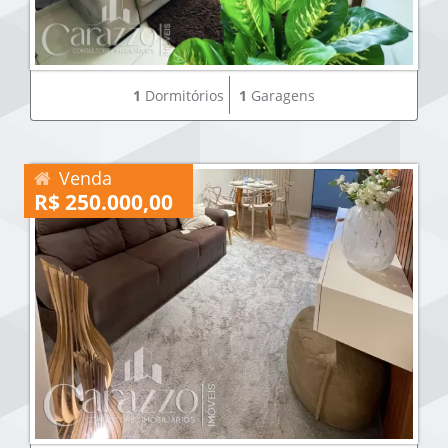
1
Dormitórios
1
Garagens
Venda
R$ 250.000,00