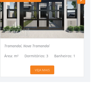
Tramandaí, Nova Tramandaí
Tramandaí, N
Área: m²
Dormitórios: 3
Banheiros: 1
Área: m²
D
VEJA MAIS