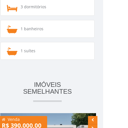
3 dormitórios
1 banheiros
1 suítes
IMÓVEIS
SEMELHANTES
Venda
Venda
R$ 390.000,00
R$ 165.00