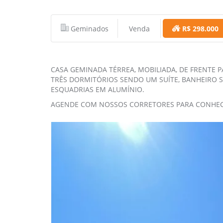
Geminados
Venda
R$ 298.000
CASA GEMINADA TÉRREA, MOBILIADA, DE FRENTE 
TRÊS DORMITÓRIOS SENDO UM SUÍTE, BANHEIRO SO
ESQUADRIAS EM ALUMÍNIO.
AGENDE COM NOSSOS CORRETORES PARA CONHEC