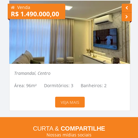
Venda
R$ 1.490.000,00
R
Tramandaí, Centro
Área: 96m²
Dormitórios: 3
Banheiros: 2
VEJA MAIS
CURTA &
COMPARTILHE
Nossas mídias sociais