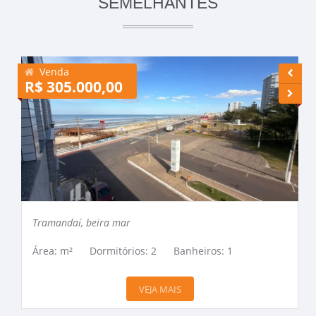
SEMELHANTES
Venda
R$ 305.000,00
R
Tramandaí, beira mar
Área: m²
Dormitórios: 2
Banheiros: 1
VEJA MAIS