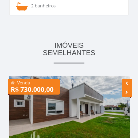
2 banheiros
IMÓVEIS
SEMELHANTES
Venda
R$ 730.000,00
R