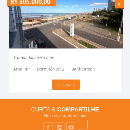
R$ 305.000,00
R
Tramandaí, beira mar
Área: m²
Dormitórios: 2
Banheiros: 1
VEJA MAIS
CURTA &
COMPARTILHE
Nossas mídias sociais