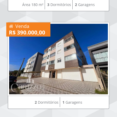
Área 180 m²
3
Dormitórios
2
Garagens
Venda
R$ 390.000,00
2
Dormitórios
1
Garagens