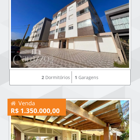
2
Dormitórios
1
Garagens
Venda
R$ 1.350.000,00