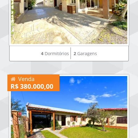
4
Dormitórios
2
Garagens
Venda
R$ 380.000,00