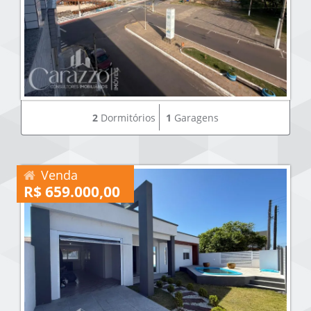
2
Dormitórios
1
Garagens
Venda
R$ 659.000,00