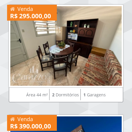
Venda
R$ 295.000,00
Área 44 m²
2
Dormitórios
1
Garagens
Venda
R$ 390.000,00