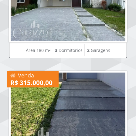
Área 180 m²
3
Dormitórios
2
Garagens
Venda
R$ 315.000,00