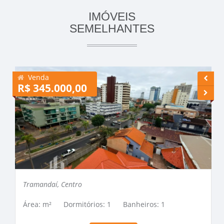
IMÓVEIS
SEMELHANTES
Venda
R$ 345.000,00
R
Tramandaí, Centro
Área: m²
Dormitórios: 1
Banheiros: 1