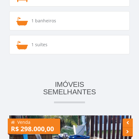
1 banheiros
1 suítes
IMÓVEIS
SEMELHANTES
Venda
R$ 298.000,00
R