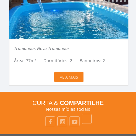
Tramandaí, Nova Tramandaí
Área: 77m²
Dormitórios: 2
Banheiros: 2
VEJA MAIS
CURTA &
COMPARTILHE
Nossas mídias sociais